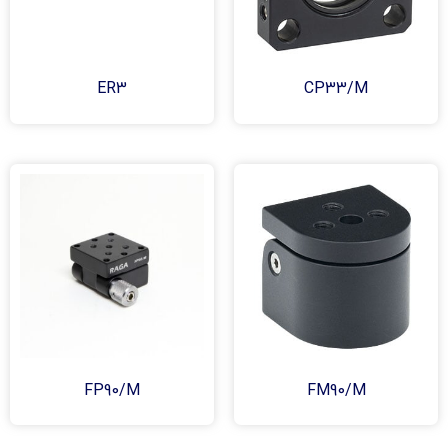
ER3
CP33/M
FP90/M
FM90/M