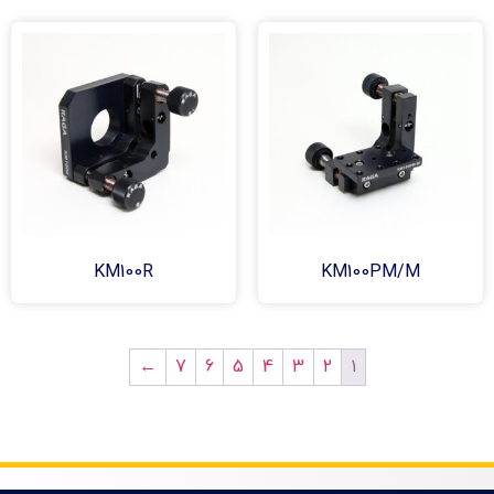
KM100R
KM100PM/M
1
←
7
6
5
4
3
2