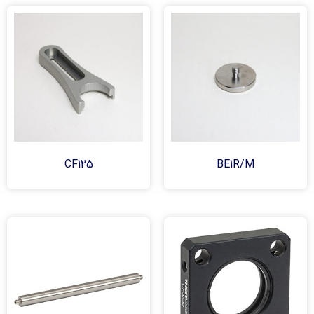
CF125
BE1R/M