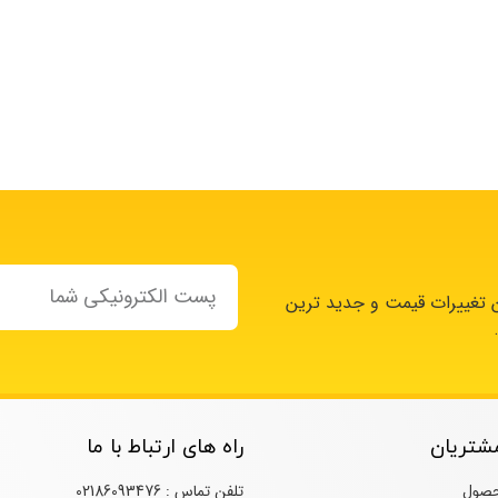
ن تغییرات قیمت و جدید ترین
شتریان
راه های ارتباط با ما
حصول
تلفن تماس : 02186093476