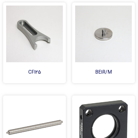
CF125
BE1R/M