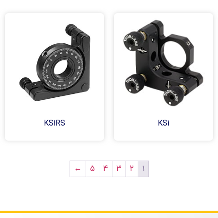
KS1RS
KS1
1
←
5
4
3
2