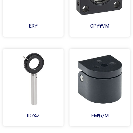
ER3
CP33/M
ID25Z
FM90/M