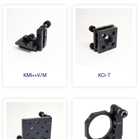
KM100V/M
KC1-T