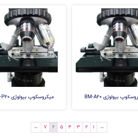
سکوپ بیولوژی BM-A20
میکروسکوپ بیولوژی BM-P20
6
←
7
5
4
3
2
1
→