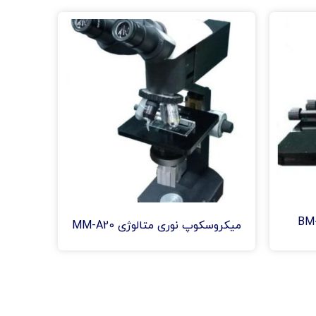
میکروسکوپ نوری متالوژی MM-A20