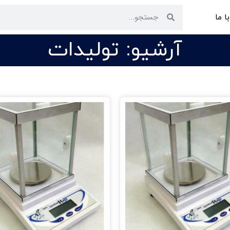
ا ما
آرشیو: تولیدات