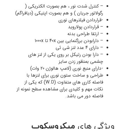
– کنترل شدت نور ، هم بصورت الکتریکی (
رگولاتور جریان ) و هم بصورت اپتیکی (دیافراگم)
-قراردادن فیلترهای نوری
– قراردادن پولاروید
– ارتقا طراحی بدنه
– دارابودن برزگنمایی بین 40x تا 1000x
– دارای 4 عدد لنز شی ئی
– دارا بودن رتیکل بر روی یکی از لنز های
چشمی بمنظور زدن سایز
-دارای منبع نوری (لامپ هالوژن 20 وات)
طراحی و ساخت ستون نوری برای لنزها با
فاصله کاری های متفاوت (W.D) که یکی از
نکات مهم و کلیدی برای مشاهده سطح نمونه از
فاصله دور می باشد.
ویژگی های
میکروسکوپ