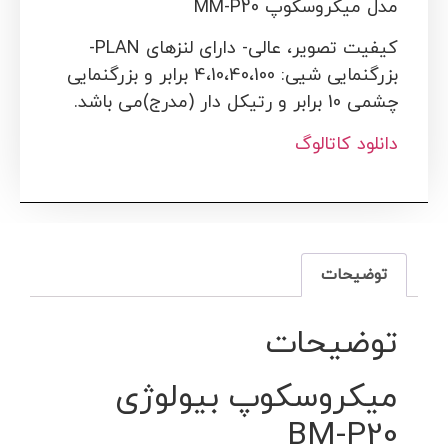
مدل میکروسکوپ MM-P20
کیفیت تصویر، عالی- دارای لنزهای PLAN-
بزرگنمایی شیی: 4،10،40،100 برابر و بزرگنمایی
چشمی 10 برابر و رتیکل دار (مدرج)می باشد.
دانلود کاتالوگ
توضیحات
توضیحات
میکروسکوپ بیولوژی
BM-P20