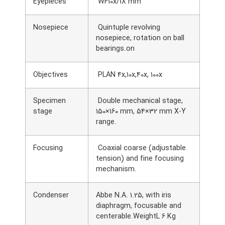
Eyepieces
WF10x/18 mm
Nosepiece
Quintuple revolving
nosepiece, rotation on ball
bearings.on
Objectives
PLAN 4x,10x,40x, 100x
Specimen
Double mechanical stage,
stage
150×160 mm, 54×32 mm X-Y
range.
Focusing
Coaxial coarse (adjustable
tension) and fine focusing
mechanism.
Condenser
Abbe N.A. 1.25, with iris
diaphragm, focusable and
centerable.WeightL 6 Kg