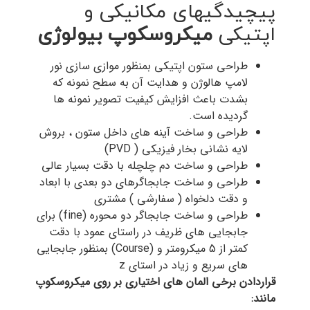
پیچیدگیهای مکانیکی و
اپتیکی
میکروسکوپ
بیولوژی
طراحی ستون اپتیکی بمنظور موازی سازی نور
لامپ هالوژن و هدایت آن به سطح نمونه که
بشدت باعث افزایش کیفیت تصویر نمونه ها
گردیده است.
طراحی و ساخت آینه های داخل ستون ، بروش
لایه نشانی بخار فیزیکی ( PVD)
طراحی و ساخت دم چلچله با دقت بسیار عالی
طراحی و ساخت جابجاگرهای دو بعدی با ابعاد
و دقت دلخواه ( سفارشی ) مشتری
طراحی و ساخت جابجاگر دو محوره (fine) برای
جابجایی های ظریف در راستای عمود با دقت
کمتر از 5 میکرومتر و (Course) بمنظور جابجایی
های سریع و زیاد در استای z
قراردادن برخی المان های اختیاری بر روی میکروسکوپ
مانند: