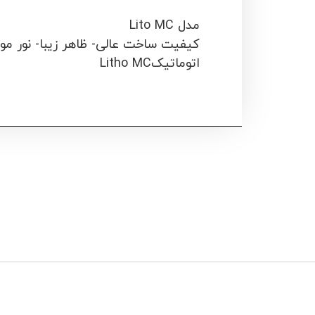
مدل Lito MC
کیفیت ساخت عالی- ظاهر زیبا- نور مو
اتوماتیکLitho MC