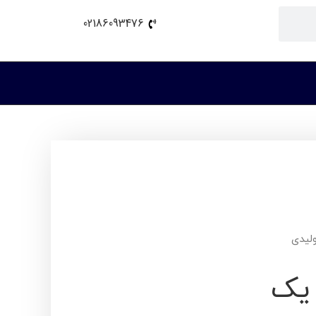
02186093476
لیدی
 یک