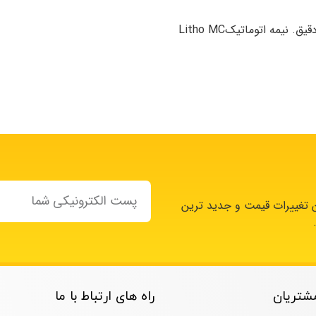
یمه اتوماتیکLitho MC
ن تغییرات قیمت و جدید ترین
شتریان
راه های ارتباط با ما