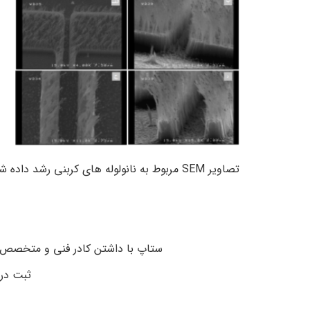
تصاویر SEM مربوط به نانولوله های کربنی رشد داده شده به صورت عمودی بر روی زیر لایه سیلیکونی به کمک نیکل الگودهی شده
ستاپ با داشتن کادر فنی و متخصص دانشگاههای برتر کشور ۵ سال است اقدام به ساخت
ثبت در