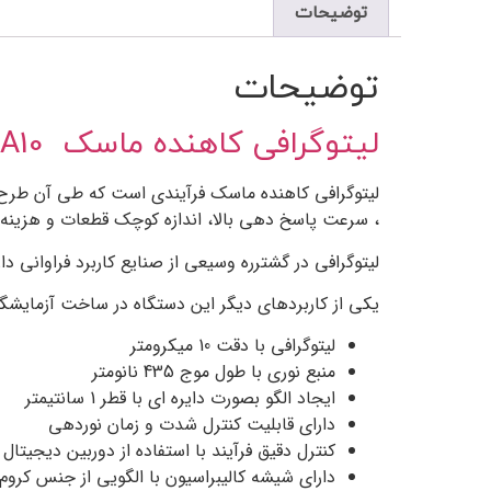
توضیحات
توضیحات
لیتوگرافی کاهنده ماسک Litho-Mask reduction LA10
لیتوگرافی کاهنده ماسک فرآیندی است که طی آن طرح و ا
، سرعت پاسخ دهی بالا، اندازه کوچک قطعات و هزینه 
لیتوگرافی در گشترره وسیعی از صنایع کاربرد فراوانی 
یکی از کاربردهای دیگر این دستگاه در ساخت آزمایشگا
لیتوگرافی با دقت 10 میکرومتر
منبع نوری با طول موج 435 نانومتر
ایجاد الگو بصورت دایره ای با قطر 1 سانتیمتر
دارای قابلیت کنترل شدت و زمان نوردهی
کنترل دقیق فرآیند با استفاده از دوربین دیجیتال
دارای شیشه کالیبراسیون با الگویی از جنس کروم