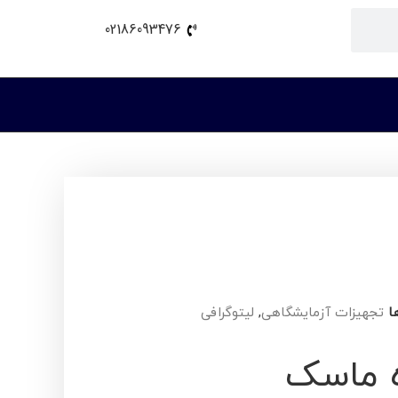
02186093476
ا
تجهیزات آزمایشگاهی
,
لیتوگرافی
ه ماسک